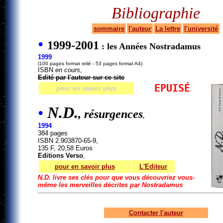
Bibliographie
sommaire
l'auteur
La lettre
l'université
•
1999-2001
: les Années Nostradamus
1999
(100 pages format relié - 53 pages format A4)
ISBN
en cours
,
Edité par l'auteur sur ce site
EPUISÉ
pour en savoir plus
•
N.D.
, résurgences
,
1994
384 pages
ISBN 2.903870-65-9,
135 F, 20,58 Euros
Editions Verso
,
pour en savoir plus
L'Editeur
N.D. livre ses clés pour que vous découvriez vous-
même les merveilles décrites par Nostradamus
Contacter l'auteur